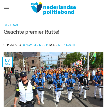
Ga
naar
inhoud
DEN HAAG
Geachte premier Rutte!
GEPLAATST OP
8 NOVEMBER 2017
DOOR
DE REDACTIE
08
nov