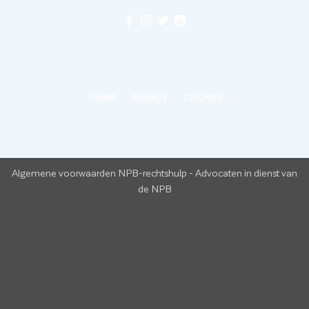
©
2026 UX Themes
TERMS
PRIVACY
COOKIES
Algemene voorwaarden NPB-rechtshulp
-
Advocaten in dienst van
de NPB