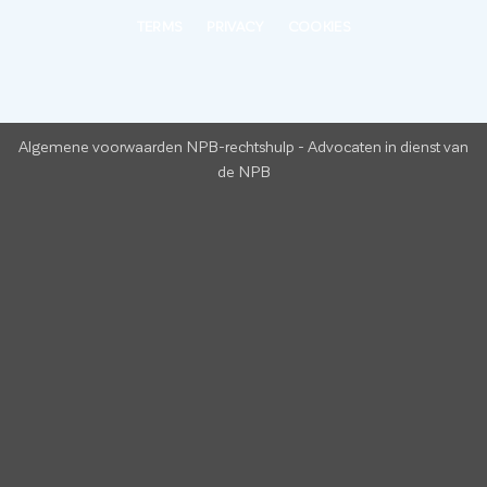
TERMS
PRIVACY
COOKIES
Algemene voorwaarden NPB-rechtshulp
-
Advocaten in dienst van
de NPB