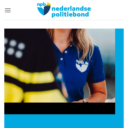
Ga
naar
inhoud