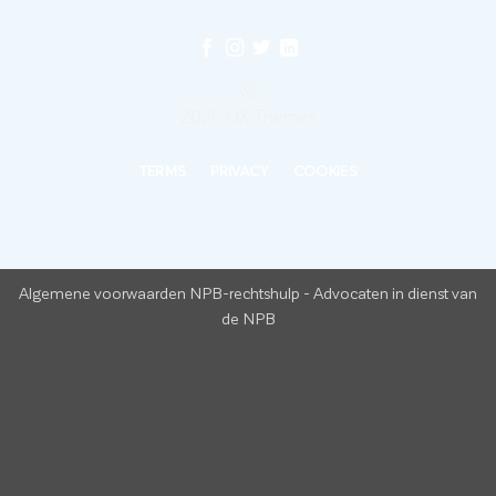
©
2026 UX Themes
TERMS
PRIVACY
COOKIES
Algemene voorwaarden NPB-rechtshulp
-
Advocaten in dienst van
de NPB