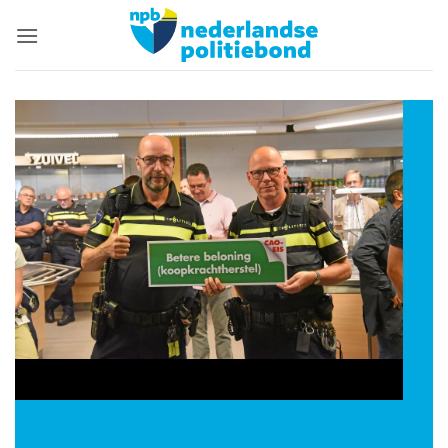
Ga
naar
inhoud