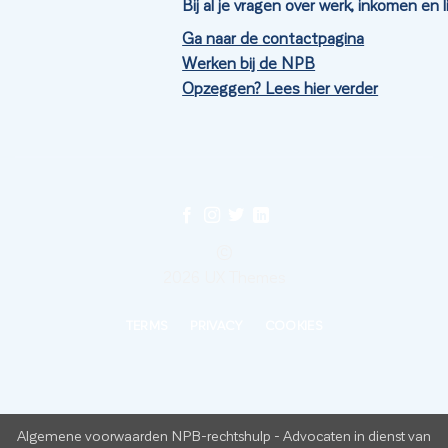
Bij al je vragen over werk, inkomen en
Ga naar de contactpagina
Werken bij de NPB
Opzeggen? Lees hier verder
©
2026 UX Themes
TERMS
PRIVACY
COOKIES
Algemene voorwaarden NPB-rechtshulp
-
Advocaten in dienst van