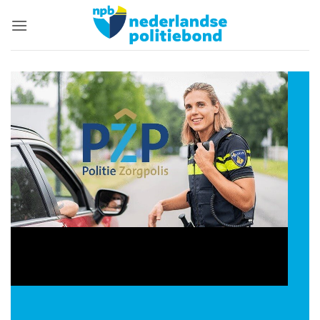
Ga
naar
inhoud