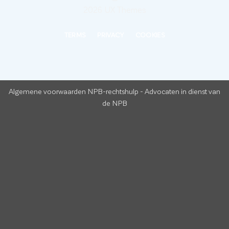
2026 UX Themes
TERMS
PRIVACY
COOKIES
Algemene voorwaarden NPB-rechtshulp
-
Advocaten in dienst van
de NPB