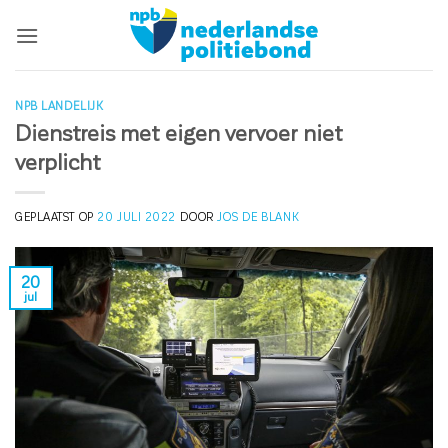
Ga
naar
inhoud
NPB LANDELIJK
Dienstreis met eigen vervoer niet
verplicht
GEPLAATST OP
20 JULI 2022
DOOR
JOS DE BLANK
20
jul