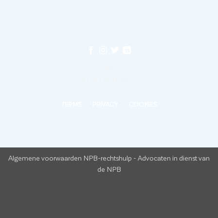
©
2026 UX Themes
TERMS
PRIVACY
COOKIES
Algemene voorwaarden NPB-rechtshulp
-
Advocaten in dienst van
de NPB