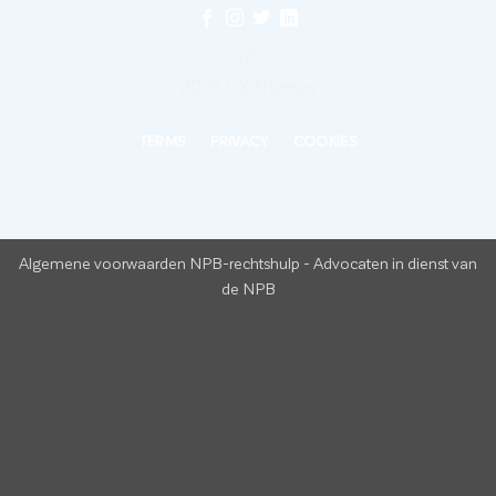
©
2026 UX Themes
TERMS
PRIVACY
COOKIES
Algemene voorwaarden NPB-rechtshulp
-
Advocaten in dienst van
de NPB