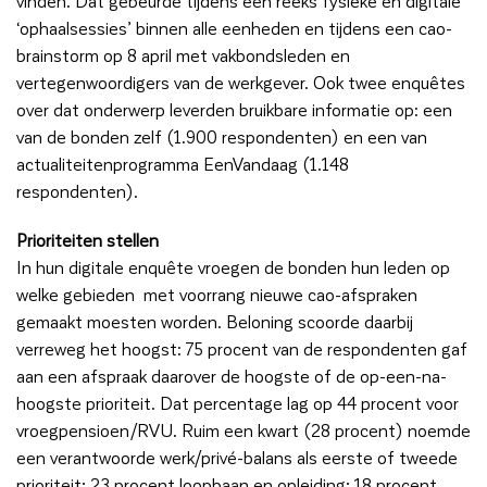
vinden. Dat gebeurde tijdens een reeks fysieke en digitale
‘ophaalsessies’ binnen alle eenheden en tijdens een cao-
brainstorm op 8 april met vakbondsleden en
vertegenwoordigers van de werkgever. Ook twee enquêtes
over dat onderwerp leverden bruikbare informatie op: een
van de bonden zelf (1.900 respondenten) en een van
actualiteitenprogramma EenVandaag (1.148
respondenten).
Prioriteiten stellen
In hun digitale enquête vroegen de bonden hun leden op
welke gebieden met voorrang nieuwe cao-afspraken
gemaakt moesten worden. Beloning scoorde daarbij
verreweg het hoogst: 75 procent van de respondenten gaf
aan een afspraak daarover de hoogste of de op-een-na-
hoogste prioriteit. Dat percentage lag op 44 procent voor
vroegpensioen/RVU. Ruim een kwart (28 procent) noemde
een verantwoorde werk/privé-balans als eerste of tweede
prioriteit; 23 procent loopbaan en opleiding; 18 procent