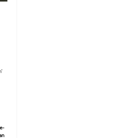
n’
e-
an