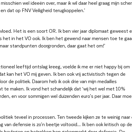
 misschien wel ideeën over, maar ik wil daar heel graag mijn sche
 en dat op FNV Veiligheid terugkoppelen.’
invloed. Het is een soort OR. Ik ben vier jaar diplomaat geweest 
 is het in het VO ook. Ik ben het gewend naar mensen toe te ga
 maar standpunten doorgronden, daar gaat het om!’
tioneel leeftijd ontslag kreeg, voelde ik me er niet happy bij om
dat kan het VO mij geven. Ik ben ook vrij activistisch tegen de
r de politiek. Daarom heb ik ook drie van mijn medailles
te maken. Ik vond het schandelijk dat ‘wij het wel met 10%
den, en voor sommigen wel duizenden euro’s per jaar. Daar moe
politiek teveel in processen. Ten tweede kijken ze te weinig naar
 van defensie is zo’n beetje voltooid… Ik ben ook kritisch op de
d als bevlogen en betrokken ben gekenmerkt door defensie. De