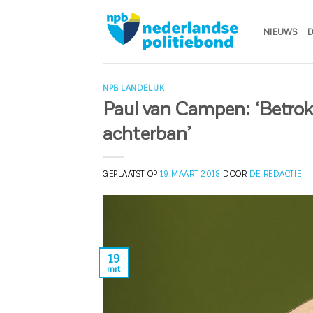
Ga
naar
NIEUWS
D
inhoud
NPB LANDELIJK
Paul van Campen: ‘Betrok
achterban’
GEPLAATST OP
19 MAART 2018
DOOR
DE REDACTIE
19
mrt