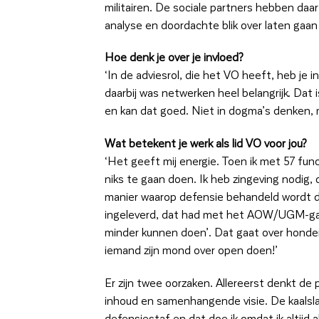
militairen. De sociale partners hebben daar
analyse en doordachte blik over laten gaan
Hoe denk je over je invloed?
‘In de adviesrol, die het VO heeft, heb je 
daarbij was netwerken heel belangrijk. Dat
en kan dat goed. Niet in dogma’s denken,
Wat betekent je werk als lid VO voor jou?
‘Het geeft mij energie. Toen ik met 57 func
niks te gaan doen. Ik heb zingeving nodig, 
manier waarop defensie behandeld wordt doo
ingeleverd, dat had met het AOW/UGM-gat 
minder kunnen doen’. Dat gaat over honder
iemand zijn mond over open doen!’
Er zijn twee oorzaken. Allereerst denkt de 
inhoud en samenhangende visie. De kaalslag
defensiestaf en dat doe ik omdat ik altij