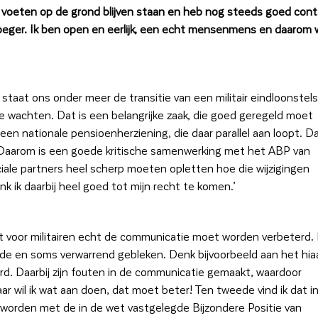
e voeten op de grond blijven staan en heb nog steeds goed con
oeger. Ik ben open en eerlijk, een echt mensenmens en daarom w
Er staat ons onder meer de transitie van een militair eindloonstels
r te wachten. Dat is een belangrijke zaak, die goed geregeld moet
en nationale pensioenherziening, die daar parallel aan loopt. D
 Daarom is een goede kritische samenwerking met het ABP van
iale partners heel scherp moeten opletten hoe die wijzigingen
 ik daarbij heel goed tot mijn recht te komen.’
 dat voor militairen echt de communicatie moet worden verbeterd.
de en soms verwarrend gebleken. Denk bijvoorbeeld aan het hia
erd. Daarbij zijn fouten in de communicatie gemaakt, waardoor
wil ik wat aan doen, dat moet beter! Ten tweede vind ik dat i
worden met de in de wet vastgelegde Bijzondere Positie van