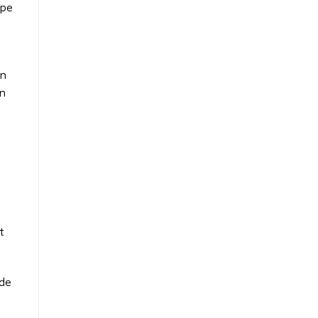
rpe
en
an
t
 de