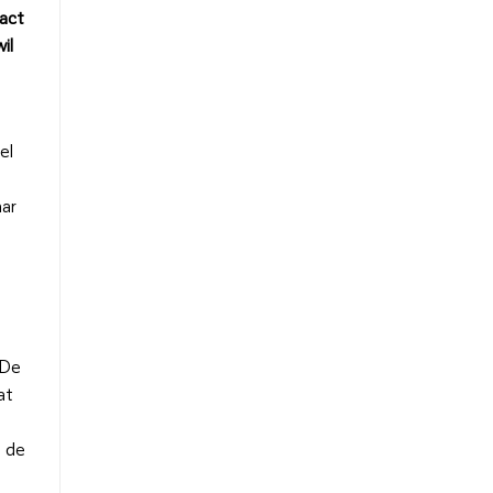
tact
il
el
aar
 De
at
n de