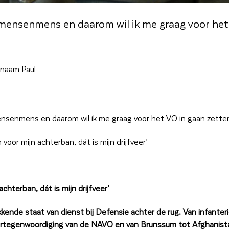
ht mensenmens en daarom wil ik me graag voor het
pnaam Paul
mensenmens en daarom wil ik me graag voor het VO in gaan zette
oor mijn achterban, dát is mijn drijfveer’
hterban, dát is mijn drijfveer’
ende staat van dienst bij Defensie achter de rug. Van infanteri
 vertegenwoordiging van de NAVO en van Brunssum tot Afghanist