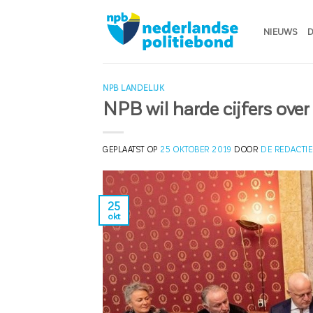
Ga
naar
NIEUWS
D
inhoud
NPB LANDELIJK
NPB wil harde cijfers over
GEPLAATST OP
25 OKTOBER 2019
DOOR
DE REDACTIE
25
okt