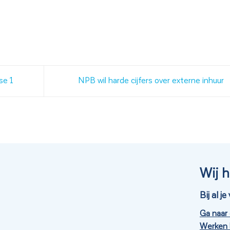
se 1
NPB wil harde cijfers over externe inhuur
Wij h
Bij al 
Ga naar
Werken 