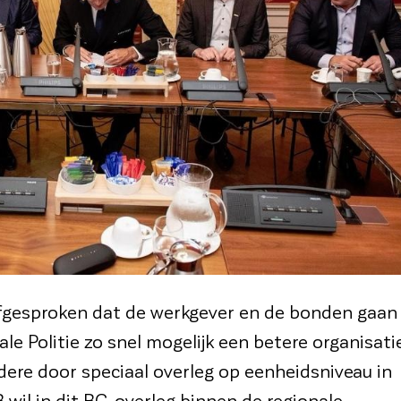
afgesproken dat de werkgever en de bonden gaan
 Politie zo snel mogelijk een betere organisati
ere door speciaal overleg op eenheidsniveau in
wil in dit BC-overleg binnen de regionale