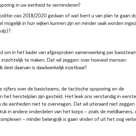
poring in uw eenheid te verminderen?
 politie-cao 2018/2020 gedaan of wat bent u van plan te gaan d
 mogelijk in hun wijken kunnen zijn en minder vaak worden inge
ulp)?
d om in het kader van afgesproken samenwerking per basistea
t inzichtelijk te maken. Dat wil zeggen: over hoeveel mensen
 deel daarvan is daadwerkelijk inzetbaar?
de cijfers over de basisteams, de tactische opsporing en de
e in het herstelplan zijn gesteld. Het leek ons verstandig in eerst
 de eenheden niet te overvragen. Dat wil uiteraard niet zeggen
uk in andere onderdelen van het korps – zoals de meldkamers, 
omplexen – minder belangrijk is gaan vinden of uit het oog verlo