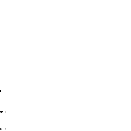
en
oen
oen