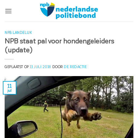
Ga
naar
inhoud
NPB LANDELIJK
NPB staat pal voor hondengeleiders
(update)
GEPLAATST OP
11 JULI 2018
DOOR
DE REDACTIE
11
jul