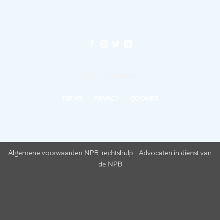
©
2026 UX Themes
TERMS
PRIVACY
COOKIES
Algemene voorwaarden NPB-rechtshulp
-
Advocaten in dienst van
de NPB