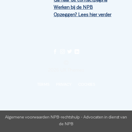
Werken bij de NPB
Opzeggen? Lees hier verder
©
2026 UX Themes
TERMS
PRIVACY
COOKIES
Algemene voorwaarden NPB-rechtshulp
-
Advocaten in dienst van
de NPB