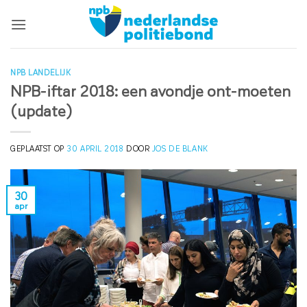
Ga
naar
inhoud
NPB LANDELIJK
NPB-iftar 2018: een avondje ont-moeten
(update)
GEPLAATST OP
30 APRIL 2018
DOOR
JOS DE BLANK
30
apr