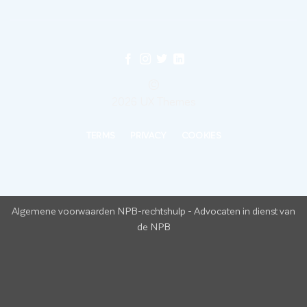
©
2026 UX Themes
TERMS
PRIVACY
COOKIES
Algemene voorwaarden NPB-rechtshulp
-
Advocaten in dienst van
de NPB