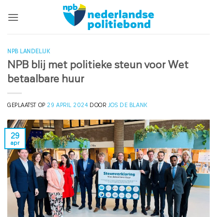
Ga
naar
inhoud
NPB LANDELIJK
NPB blij met politieke steun voor Wet
betaalbare huur
GEPLAATST OP
29 APRIL 2024
DOOR
JOS DE BLANK
29
apr