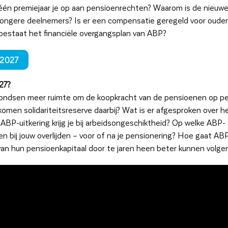
én premiejaar je op aan pensioenrechten? Waarom is de nieuw
 jongere deelnemers? Is er een compensatie geregeld voor oude
bestaat het financiële overgangsplan van ABP?
2027
27?
fondsen meer ruimte om de koopkracht van de pensioenen op pe
men solidariteitsreserve daarbij? Wat is er afgesproken over h
BP-uitkering krijg je bij arbeidsongeschiktheid? Op welke ABP-
 bij jouw overlijden – voor of na je pensionering? Hoe gaat AB
an hun pensioenkapitaal door te jaren heen beter kunnen volge