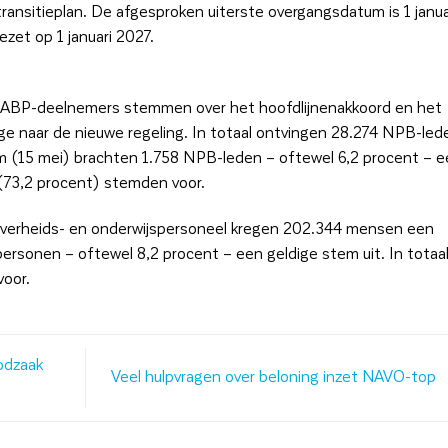
ransitieplan. De afgesproken uiterste overgangsdatum is 1 janua
zet op 1 januari 2027.
le ABP-deelnemers stemmen over het hoofdlijnenakkoord en het
ge naar de nieuwe regeling. In totaal ontvingen 28.274 NPB-led
m (15 mei) brachten 1.758 NPB-leden – oftewel 6,2 procent – 
 (73,2 procent) stemden voor.
overheids- en onderwijspersoneel kregen 202.344 mensen een
ersonen – oftewel 8,2 procent – een geldige stem uit. In totaa
oor.
odzaak
Veel hulpvragen over beloning inzet NAVO-top