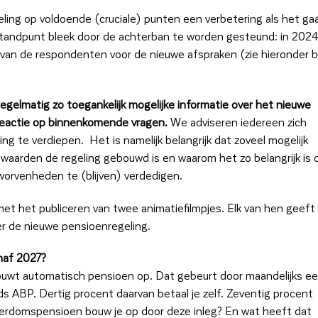
ing op voldoende (cruciale) punten een verbetering als het ga
tandpunt bleek door de achterban te worden gesteund: in 2024
 van de respondenten voor de nieuwe afspraken (zie hieronder bi
egelmatig zo toegankelijk mogelijke informatie over het nieuwe
 reactie op binnenkomende vragen.
We adviseren iedereen zich
g te verdiepen. Het is namelijk belangrijk dat zoveel mogelijk
 waarden de regeling gebouwd is en waarom het zo belangrijk is 
worvenheden te (blijven) verdedigen.
 het publiceren van twee animatiefilmpjes. Elk van hen geeft 
r de nieuwe pensioenregeling.
naf 2027?
bouwt automatisch pensioen op. Dat gebeurt door maandelijks e
s ABP. Dertig procent daarvan betaal je zelf. Zeventig procent
derdomspensioen bouw je op door deze inleg? En wat heeft dat