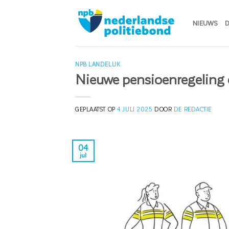
Ga
naar
NIEUWS
D
inhoud
NPB LANDELIJK
Nieuwe pensioenregeling o
GEPLAATST OP
4 JULI 2025
DOOR
DE REDACTIE
04
jul