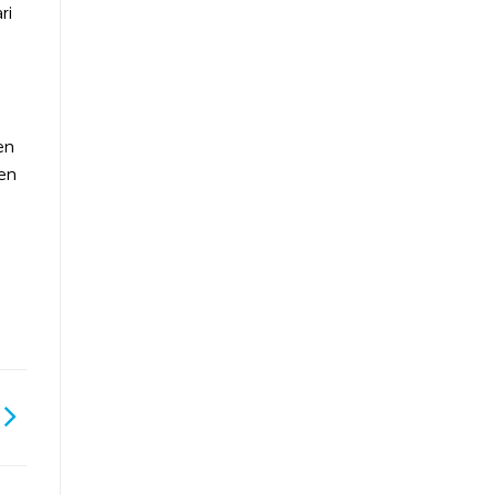
ri
en
een
l