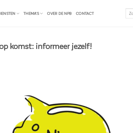
IENSTEN
THEMA’S
OVER DE NPB
CONTACT
p komst: informeer jezelf!