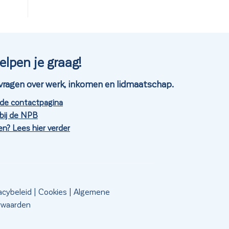
elpen je graag!
je vragen over werk, inkomen en lidmaatschap.
 de contactpagina
bij de NPB
n? Lees hier verder
acybeleid
|
Cookies
|
Algemene
rwaarden