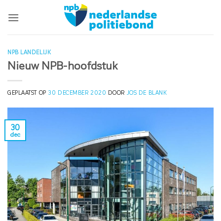
Ga
naar
inhoud
NPB LANDELIJK
Nieuw NPB-hoofdstuk
GEPLAATST OP
30 DECEMBER 2020
DOOR
JOS DE BLANK
30
dec