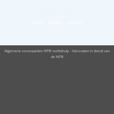
©
2026 UX Themes
TERMS
PRIVACY
COOKIES
Algemene voorwaarden NPB-rechtshulp
-
Advocaten in dienst van
de NPB