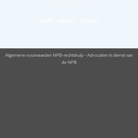
2026 UX Themes
TERMS
PRIVACY
COOKIES
Algemene voorwaarden NPB-rechtshulp
-
Advocaten in dienst van
de NPB