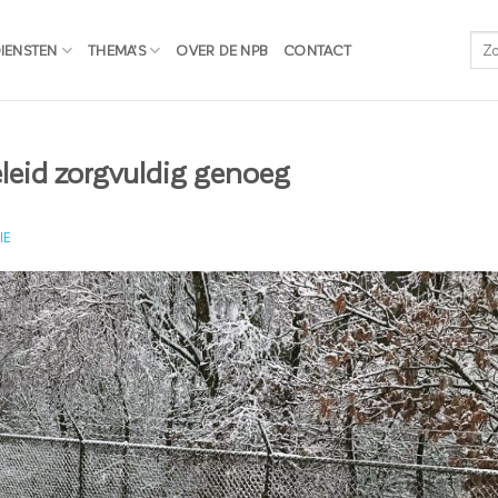
IENSTEN
THEMA’S
OVER DE NPB
CONTACT
eid zorgvuldig genoeg
IE