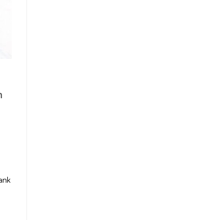
n
ank