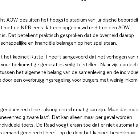
cht AOW-besluiten het hoogste stadium van juridische beoordel
 het met de NPB eens dat een opgebouwd recht op een AOW-
t is. Dat betekent praktisch gesproken dat de overheid daarop
schappelijke en financiële belangen op het spel staan.
t het kabinet Rutte II heeft aangevoerd dat het verhogen van 
or toekomstige generaties veilig te stellen. Naar zijn oordeel 
 tussen het algemene belang van de samenleving en de individue
door een overbruggingsregeling voor burgers met weinig inko
 eigendomsrecht niet alsnog onrechtmatig kan zijn. Maar dan mo
‘onevenredig zware last’. Dat kan alleen maar per geval worden
ndividuele toets. De Raad voegt eraan toe dat er niet automati
als iemand geen recht heeft op de door het kabinet beschikbaar