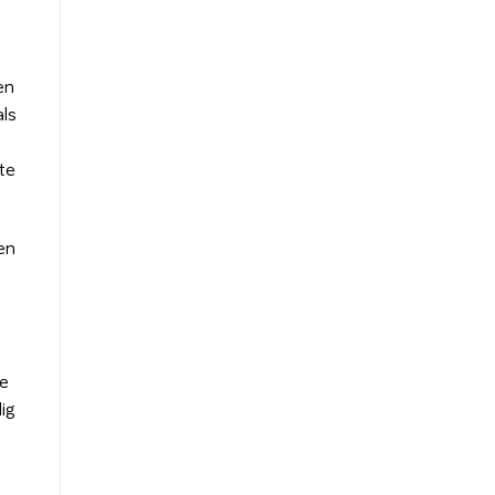
.
en
als
te
en
te
ig