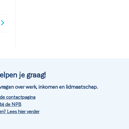
elpen je graag!
je vragen over werk, inkomen en lidmaatschap.
 de contactpagina
bij de NPB
n? Lees hier verder