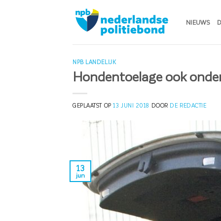
Ga
naar
NIEUWS
D
inhoud
NPB LANDELIJK
Hondentoelage ook onder
GEPLAATST OP
13 JUNI 2018
DOOR
DE REDACTIE
13
jun