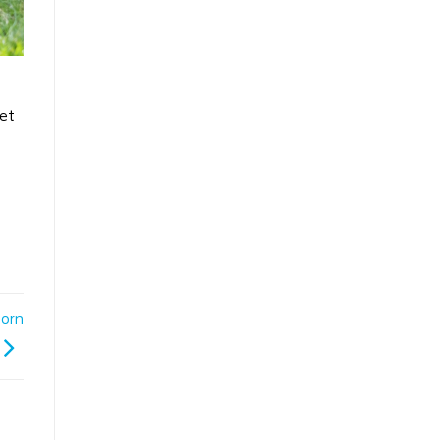
oet
orn