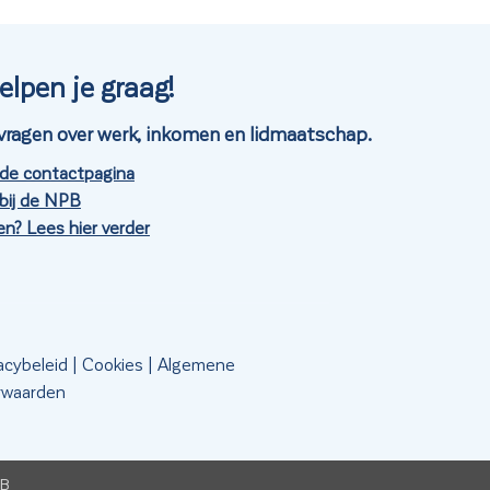
elpen je graag!
je vragen over werk, inkomen en lidmaatschap.
 de contactpagina
bij de NPB
n? Lees hier verder
acybeleid
|
Cookies
|
Algemene
rwaarden
PB