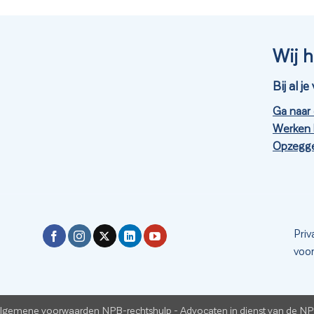
Wij h
Bij al 
Ga naar
Werken 
Opzegge
Priv
voo
lgemene voorwaarden NPB-rechtshulp
-
Advocaten in dienst van de N