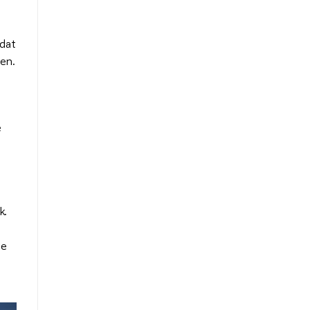
 dat
en.
e
e
k.
te