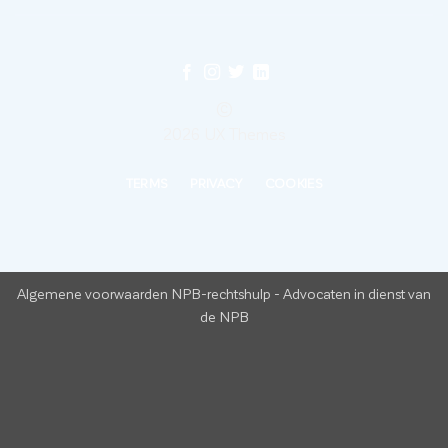
©
2026 UX Themes
TERMS
PRIVACY
COOKIES
Algemene voorwaarden NPB-rechtshulp
-
Advocaten in dienst van
de NPB