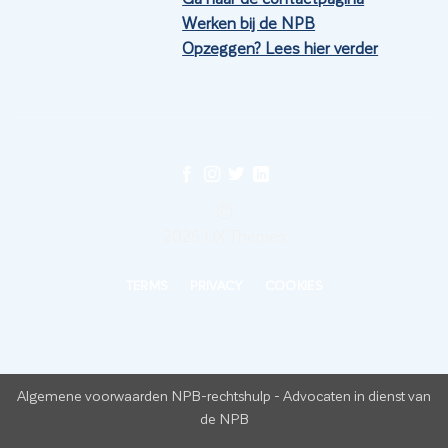
Werken bij de NPB
Opzeggen? Lees hier verder
©
2026 UX Themes
TERMS
PRIVACY
COOKIES
Algemene voorwaarden NPB-rechtshulp
-
Advocaten in dienst van
de NPB