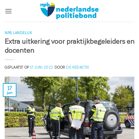
Ga
naar
inhoud
NPB LANDELIJK
Extra uitkering voor praktijkbegeleiders en
docenten
GEPLAATST OP
17 JUNI 2022
DOOR
DE REDACTIE
17
jun