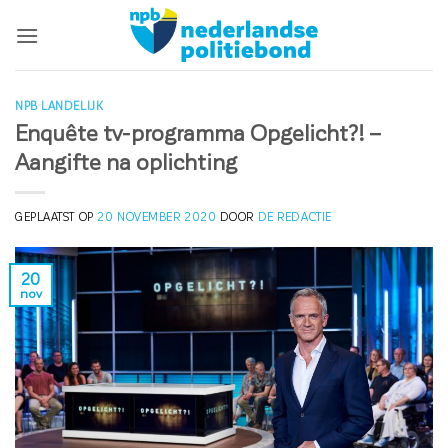
Ga
naar
inhoud
NPB LANDELIJK
Enquête tv-programma Opgelicht?! –
Aangifte na oplichting
GEPLAATST OP
20 NOVEMBER 2020
DOOR
DE REDACTIE
20
nov