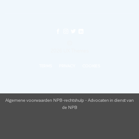
©
2026 UX Themes
TERMS
PRIVACY
COOKIES
Algemene voorwaarden NPB-rechtshulp
-
Advocaten in dienst van
de NPB