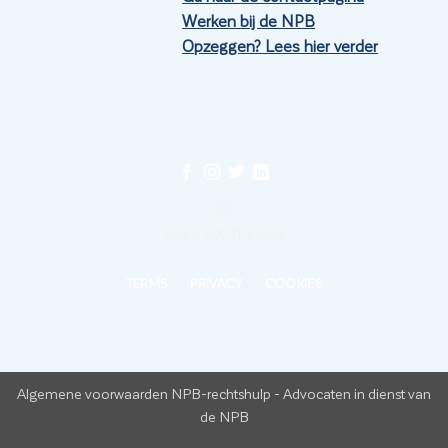
Werken bij de NPB
Opzeggen? Lees hier verder
©
2026 UX Themes
TERMS
PRIVACY
COOKIES
Algemene voorwaarden NPB-rechtshulp
-
Advocaten in dienst van
de NPB