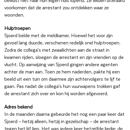
bewust niet naar hun eigen huis lopend. Ze wilden uiteraard
voorkomen dat de arrestant zou ontdekken waar ze
woonden.
Hulptroepen
Sjoerd belde met de meldkamer. Hoewel het voor zijn
gevoel lang duurde, verschenen redelijk snel hulptroepen.
Zodra de collega’s met zwaailichten aan de straat in
kwamen rijden, sloegen de arrestant en zijn vrienden op de
vlucht. Op aanwijzing van Sjoerd gingen andere agenten
achter de man aan. Toen ze hem naderden, pakte hij een
beeld uit een tuin om daarmee zijn achtervolgers te lijf te
gaan. Pas nadat de collega’s hun vuurwapens trokken gaf
de arrestant zich over en kon hij worden afgevoerd.
Adres bekend
In de maanden daarna gebeurde het nog een paar keer dat
Sjoerd – hetzij alleen, hetzij in gezelschap – de arrestant
tegen het lijf liep. Het was iedere keer hetzelfde liedje: de