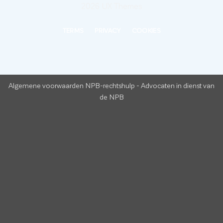
2026 UX Themes
TERMS
PRIVACY
COOKIES
Algemene voorwaarden NPB-rechtshulp
-
Advocaten in dienst van
de NPB