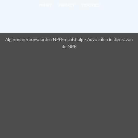
TERMS
PRIVACY
COOKIES
Algemene voorwaarden NPB-rechtshulp
-
Advocaten in dienst van
de NPB