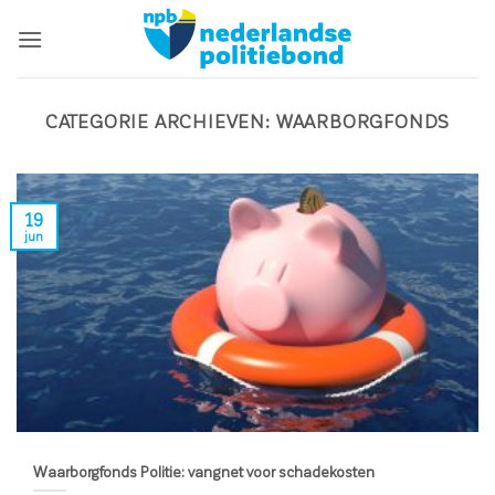
Ga
naar
inhoud
CATEGORIE ARCHIEVEN:
WAARBORGFONDS
19
jun
Waarborgfonds Politie: vangnet voor schadekosten