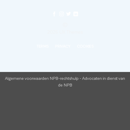
©
2026 UX Themes
TERMS
PRIVACY
COOKIES
Algemene voorwaarden NPB-rechtshulp
-
Advocaten in dienst van
de NPB