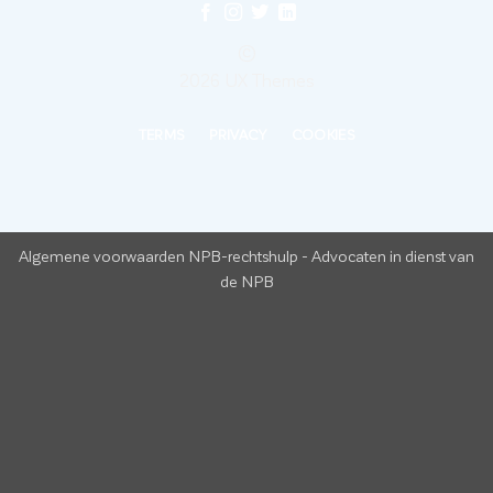
©
2026 UX Themes
TERMS
PRIVACY
COOKIES
Algemene voorwaarden NPB-rechtshulp
-
Advocaten in dienst van
de NPB