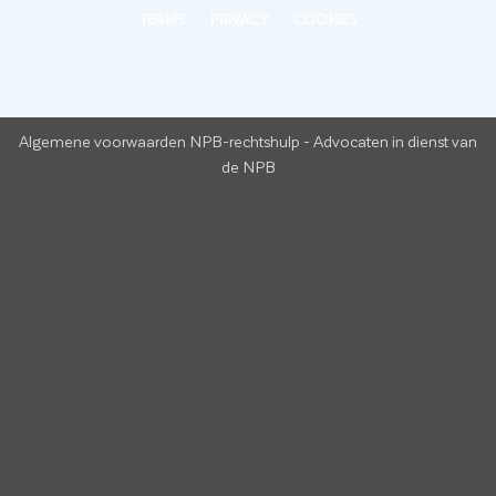
TERMS
PRIVACY
COOKIES
Algemene voorwaarden NPB-rechtshulp
-
Advocaten in dienst van
de NPB