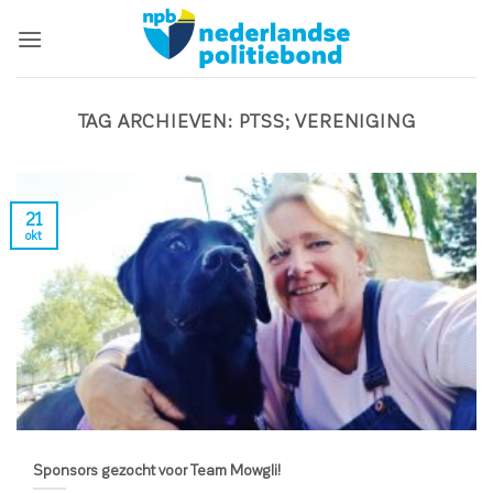
Ga
naar
inhoud
TAG ARCHIEVEN:
PTSS; VERENIGING
21
okt
Sponsors gezocht voor Team Mowgli!