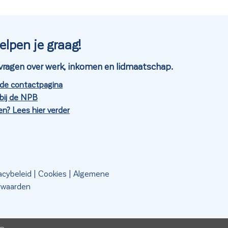
elpen je graag!
je vragen over werk, inkomen en lidmaatschap.
 de contactpagina
bij de NPB
n? Lees hier verder
acybeleid
|
Cookies
|
Algemene
rwaarden