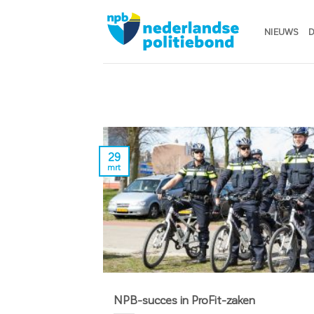
Ga
naar
NIEUWS
D
inhoud
29
mrt
NPB-succes in ProFit-zaken