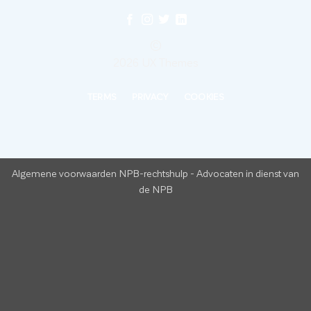
©
2026 UX Themes
TERMS
PRIVACY
COOKIES
Algemene voorwaarden NPB-rechtshulp
-
Advocaten in dienst van
de NPB