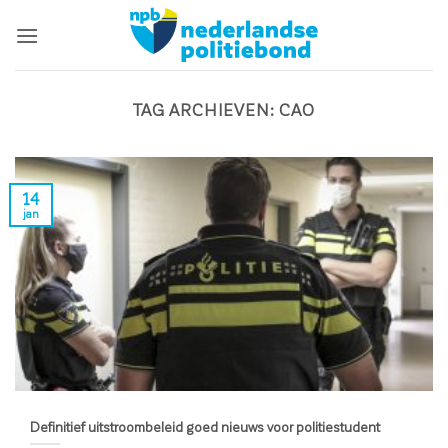
Ga
naar
inhoud
TAG ARCHIEVEN:
CAO
14
jan
Definitief uitstroombeleid goed nieuws voor politiestudent