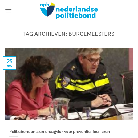
Ga
naar
inhoud
TAG ARCHIEVEN:
BURGEMEESTERS
25
nov
Politiebonden zien draagvlak voor preventief fouilleren