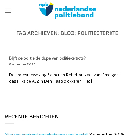
Ga
naar
inhoud
TAG ARCHIEVEN:
BLOG; POLITIESTERKTE
Blijft de politie de dupe van politieke trots?
8 september 2023
De protestbeweging Extinction Rebellion gaat vanaf morgen
dagelijks de A12 in Den Haag blokkeren. Het [...]
RECENTE BERICHTEN
Nieuwe aspirantensalarissen van kracht
3 augustus 2026