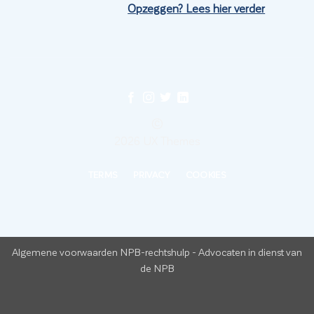
Opzeggen? Lees hier verder
©
2026 UX Themes
TERMS
PRIVACY
COOKIES
Algemene voorwaarden NPB-rechtshulp
-
Advocaten in dienst van
de NPB