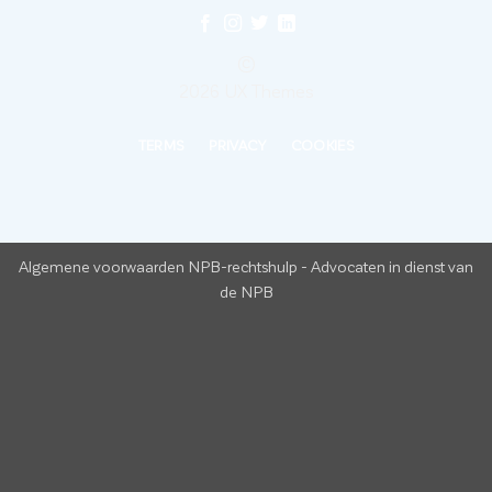
©
2026 UX Themes
TERMS
PRIVACY
COOKIES
Algemene voorwaarden NPB-rechtshulp
-
Advocaten in dienst van
de NPB