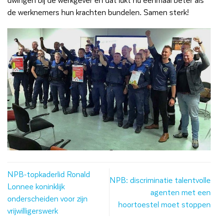
de werknemers hun krachten bundelen. Samen sterk!
NPB-topkaderlid Ronald
NPB: discriminatie talentvolle
Lonnee koninklijk
agenten met een
onderscheiden voor zijn
hoortoestel moet stoppen
vrijwilligerswerk