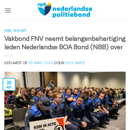
Ga
naar
inhoud
NBB
,
NIEUWS
Vakbond FNV neemt belangenbehartiging
leden Nederlandse BOA Bond (NBB) over
GEPLAATST OP
30 APRIL 2026
DOOR
DICK HARTE
30
apr