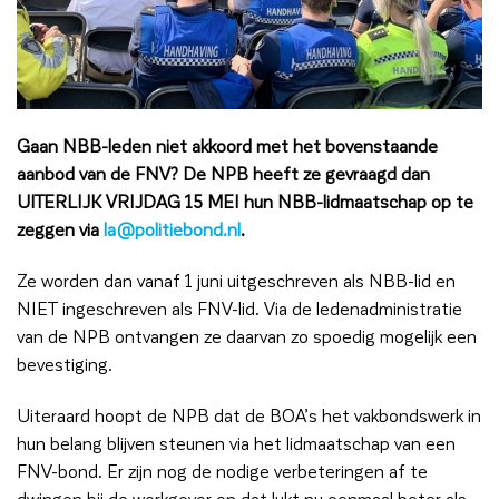
Gaan NBB-leden niet akkoord met het bovenstaande
aanbod van de FNV? De NPB heeft ze gevraagd dan
UITERLIJK VRIJDAG 15 MEI hun NBB-lidmaatschap op te
zeggen via
la@politiebond.nl
.
Ze worden dan vanaf 1 juni uitgeschreven als NBB-lid en
NIET ingeschreven als FNV-lid. Via de ledenadministratie
van de NPB ontvangen ze daarvan zo spoedig mogelijk een
bevestiging.
Uiteraard hoopt de NPB dat de BOA’s het vakbondswerk in
hun belang blijven steunen via het lidmaatschap van een
FNV-bond. Er zijn nog de nodige verbeteringen af te
dwingen bij de werkgever en dat lukt nu eenmaal beter als