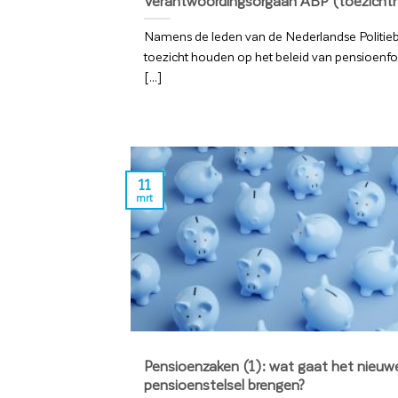
Verantwoordingsorgaan ABP (toezicht
Namens de leden van de Nederlandse Politie
toezicht houden op het beleid van pensioenf
[...]
11
mrt
Pensioenzaken (1): wat gaat het nieuw
pensioenstelsel brengen?