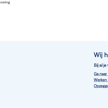
voering
Wij h
Bij al 
Ga naar
Werken 
Opzegge