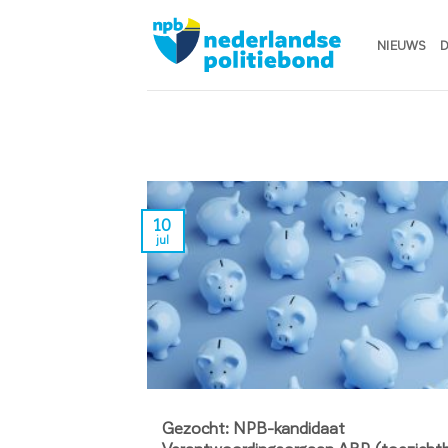
Ga
naar
NIEUWS
D
inhoud
10
jul
Gezocht: NPB-kandidaat