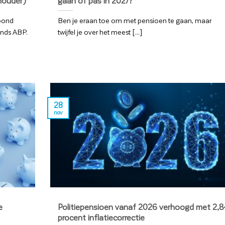
houder)
gaan of pas in 2027?
bond
Ben je eraan toe om met pensioen te gaan, maar
onds ABP.
twijfel je over het meest [...]
28
nov
e
Politiepensioen vanaf 2026 verhoogd met 2,8
procent inflatiecorrectie