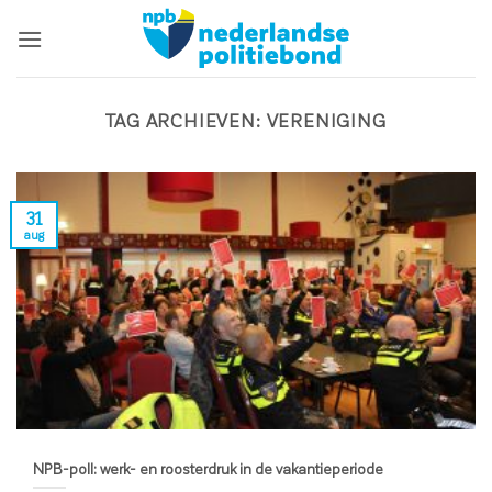
Ga
naar
inhoud
TAG ARCHIEVEN:
VERENIGING
31
aug
NPB-poll: werk- en roosterdruk in de vakantieperiode