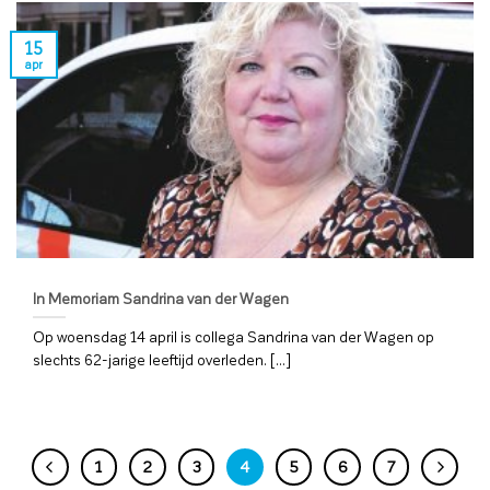
15
apr
In Memoriam Sandrina van der Wagen
Op woensdag 14 april is collega Sandrina van der Wagen op
slechts 62-jarige leeftijd overleden. [...]
1
2
3
4
5
6
7