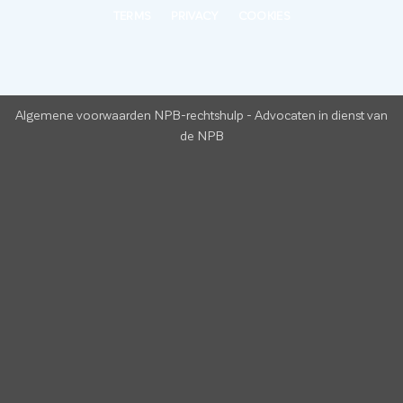
TERMS
PRIVACY
COOKIES
Algemene voorwaarden NPB-rechtshulp
-
Advocaten in dienst van
de NPB