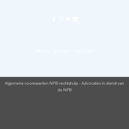
©
2026 UX Themes
TERMS
PRIVACY
COOKIES
Algemene voorwaarden NPB-rechtshulp
-
Advocaten in dienst van
de NPB