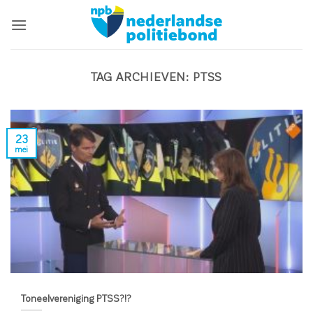
Ga
naar
inhoud
TAG ARCHIEVEN:
PTSS
23
mei
Toneelvereniging PTSS?!?