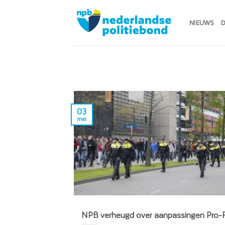
Ga
naar
NIEUWS
D
inhoud
03
mei
NPB verheugd over aanpassingen Pro-F