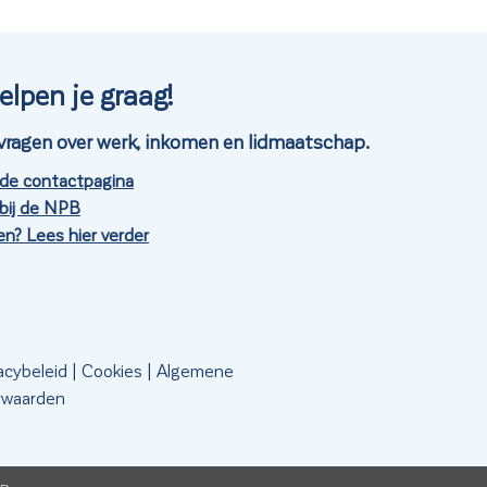
elpen je graag!
je vragen over werk, inkomen en lidmaatschap.
 de contactpagina
bij de NPB
n? Lees hier verder
acybeleid
|
Cookies
|
Algemene
rwaarden