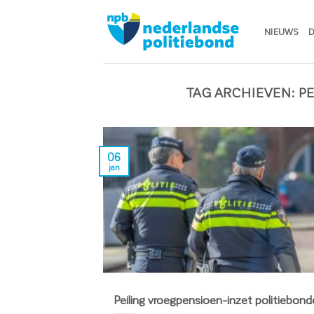
Ga
naar
NIEUWS
D
inhoud
TAG ARCHIEVEN:
P
06
jan
Peiling vroegpensioen-inzet politiebon