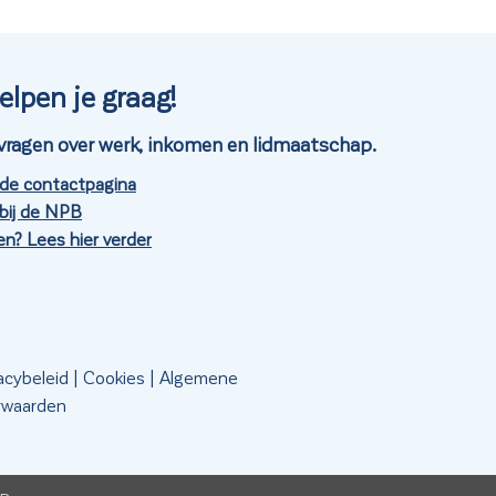
elpen je graag!
je vragen over werk, inkomen en lidmaatschap.
 de contactpagina
bij de NPB
n? Lees hier verder
acybeleid
|
Cookies
|
Algemene
rwaarden