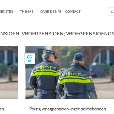
IENSTEN
THEMA’S
OVER DE NPB
CONTACT
ENSIOEN; VROEGPENSIOEN; VROEGPENSIOEN
06
jan
den
Peiling vroegpensioen-inzet politiebonden