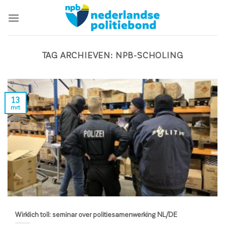
Ga
naar
inhoud
TAG ARCHIEVEN:
NPB-SCHOLING
13
mrt
Wirklich toll: seminar over politiesamenwerking NL/DE