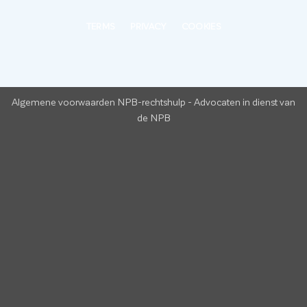
TERMS
PRIVACY
COOKIES
Algemene voorwaarden NPB-rechtshulp
-
Advocaten in dienst van
de NPB