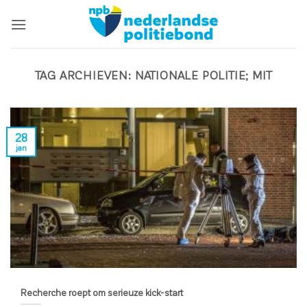
Ga
naar
inhoud
TAG ARCHIEVEN:
NATIONALE POLITIE; MIT
28
jan
Recherche roept om serieuze kick-start