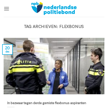
Ga
naar
inhoud
TAG ARCHIEVEN:
FLEXBONUS
20
dec
In bezwaar tegen derde gemiste flexbonus aspiranten