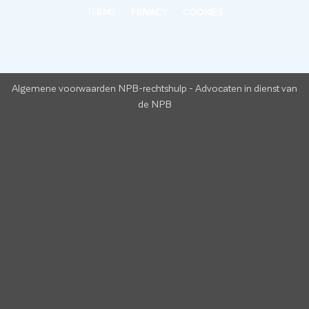
TERMS
PRIVACY
COOKIES
Algemene voorwaarden NPB-rechtshulp
-
Advocaten in dienst van
de NPB