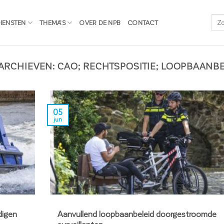
IENSTEN
THEMA’S
OVER DE NPB
CONTACT
 ARCHIEVEN:
CAO; RECHTSPOSITIE; LOOPBAANB
05
jun
digen
Aanvullend loopbaanbeleid doorgestroomde