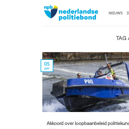
Ga
naar
NIEUWS
D
inhoud
TAG
05
jun
Akkoord over loopbaanbeleid politiekun