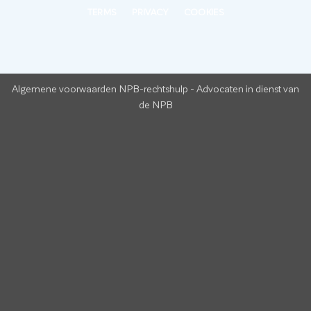
TERMS
PRIVACY
COOKIES
Algemene voorwaarden NPB-rechtshulp
-
Advocaten in dienst van
de NPB