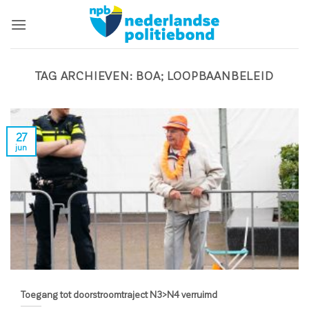
Ga
naar
inhoud
TAG ARCHIEVEN:
BOA; LOOPBAANBELEID
27
jun
Toegang tot doorstroomtraject N3>N4 verruimd