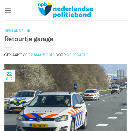
Ga
naar
inhoud
NPB LANDELIJK
Retourtje garage
GEPLAATST OP
22 MAART 2019
DOOR
DE REDACTIE
22
mrt