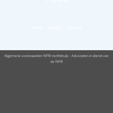
©
2026 UX Themes
TERMS
PRIVACY
COOKIES
Algemene voorwaarden NPB-rechtshulp
-
Advocaten in dienst van
de NPB