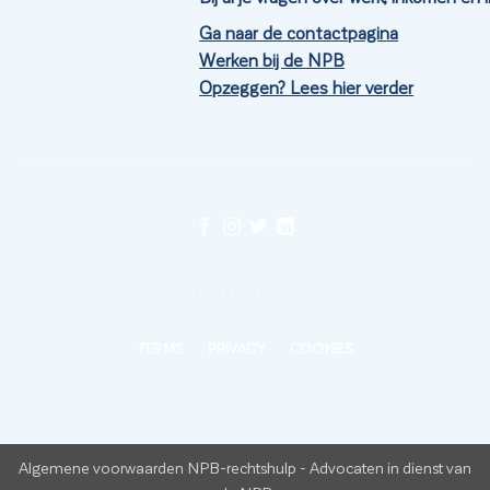
Ga naar de contactpagina
Werken bij de NPB
Opzeggen? Lees hier verder
©
2026 UX Themes
TERMS
PRIVACY
COOKIES
Algemene voorwaarden NPB-rechtshulp
-
Advocaten in dienst van