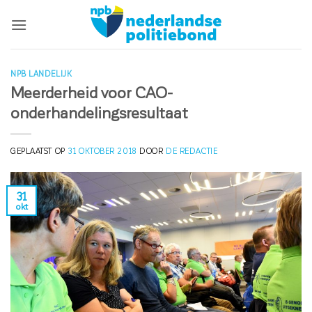
Ga
naar
inhoud
NPB LANDELIJK
Meerderheid voor CAO-
onderhandelingsresultaat
GEPLAATST OP
31 OKTOBER 2018
DOOR
DE REDACTIE
31
okt