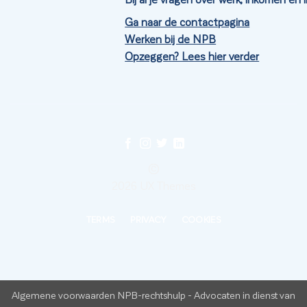
Ga naar de contactpagina
Werken bij de NPB
Opzeggen? Lees hier verder
©
2026 UX Themes
TERMS
PRIVACY
COOKIES
Algemene voorwaarden NPB-rechtshulp
-
Advocaten in dienst van