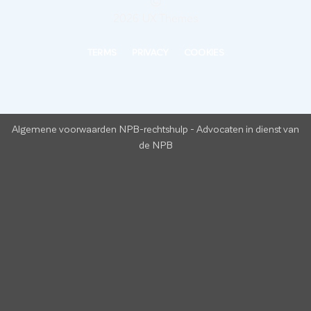
©
2026 UX Themes
TERMS
PRIVACY
COOKIES
Algemene voorwaarden NPB-rechtshulp
-
Advocaten in dienst van
de NPB